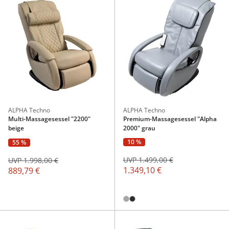
ALPHA Techno
ALPHA Techno
Multi-Massagesessel "2200"
Premium-Massagesessel "Alpha
beige
2000" grau
10 %
55 %
UVP 1.499,00 €
UVP 1.998,00 €
1.349,10 €
889,79 €