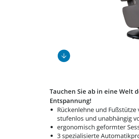
Fußpflegeprodukte
Geschenkideen
Elektromobile
Massage-Produkte
Herrenschuhe
Hausapotheke
Toilettenstühle
Ohrreiniger
Insektenabwehr
Ess- & Trinkhilfen
Sesselschoner
Mützen & Hüte
Kälte- & Wärmetherapie
Urinflaschen &
Nachttöpfe
Parfüm
Kleinmöbel
‎ Alle Anzeigen
‎ Alle Anzeigen
‎ Alle Anzeigen
‎ Alle Anzeigen
‎ Alle Anzeigen
Tauchen Sie ab in eine Welt 
Entspannung!
Rückenlehne und Fußstütze ve
stufenlos und unabhängig v
ergonomisch geformter Sess
3 spezialisierte Automatik