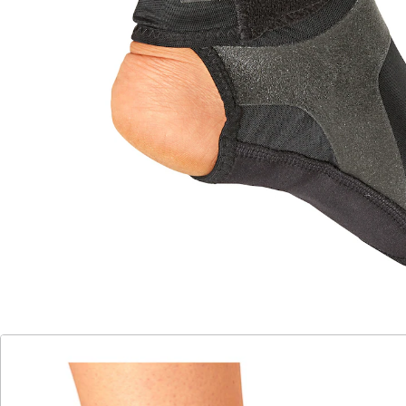
Passt sich Ihrem Fuß perfekt an – dank 3-D-
Schnitt.
mit Silikonband für zusätzliche
Kompression
Anti-Rutsch-Profil
optimale Passform
Ultradünnes, atmungsaktives Material mit 3D-Schnitt –
für optimale Passform. Das Anti-Rutsch-Profil aus
Silikon verhindert Verrutschen.
Details
Hinweise & Hersteller