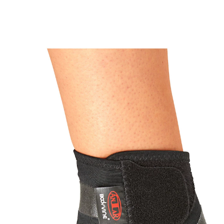
ab
11,19 €
inkl. MwSt. und zzgl.
Versandkosten
Variante
links
Größe
Größenberater
In den Warenkorb
Sofort lieferbar - in 2-3 Werktagen bei Ihnen