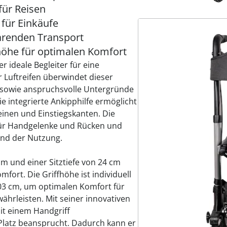
für Reisen
 für Einkäufe
arenden Transport
fhöhe für optimalen Komfort
er ideale Begleiter für eine
r Luftreifen überwindet dieser
 sowie anspruchsvolle Untergründe
e integrierte Ankipphilfe ermöglicht
inen und Einstiegskanten. Die
für Handgelenke und Rücken und
nd der Nutzung.
m und einer Sitztiefe von 24 cm
fort. Die Griffhöhe ist individuell
103 cm, um optimalen Komfort für
ährleisten. Mit seiner innovativen
mit einem Handgriff
Platz beansprucht. Dadurch kann er