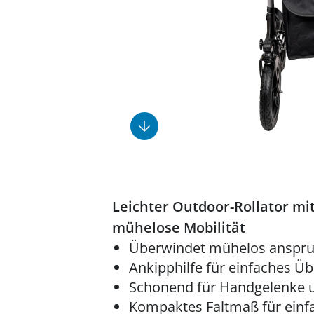
Fußpflegeprodukte
Geschenkideen
Elektromobile
Massage-Produkte
Herrenschuhe
Hausapotheke
Toilettenstühle
Ohrreiniger
Insektenabwehr
Ess- & Trinkhilfen
Sesselschoner
Mützen & Hüte
Kälte- & Wärmetherapie
Urinflaschen &
Nachttöpfe
Parfüm
Kleinmöbel
‎ Alle Anzeigen
‎ Alle Anzeigen
‎ Alle Anzeigen
‎ Alle Anzeigen
‎ Alle Anzeigen
Leichter Outdoor-Rollator mit
mühelose Mobilität
Überwindet mühelos anspru
Ankipphilfe für einfaches Ü
Schonend für Handgelenke u
Kompaktes Faltmaß für einf