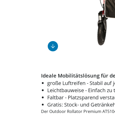
Fußpflegeprodukte
Geschenkideen
Elektromobile
Massage-Produkte
Herrenschuhe
Hausapotheke
Toilettenstühle
Ohrreiniger
Insektenabwehr
Ess- & Trinkhilfen
Sesselschoner
Mützen & Hüte
Kälte- & Wärmetherapie
Urinflaschen &
Nachttöpfe
Parfüm
Kleinmöbel
‎ Alle Anzeigen
‎ Alle Anzeigen
‎ Alle Anzeigen
‎ Alle Anzeigen
‎ Alle Anzeigen
Ideale Mobilitätslösung für 
große Luftreifen - Stabil au
Leichtbauweise - Einfach zu 
Faltbar - Platzsparend verst
Gratis: Stock- und Getränkeh
Der Outdoor Rollator Premium AT5104