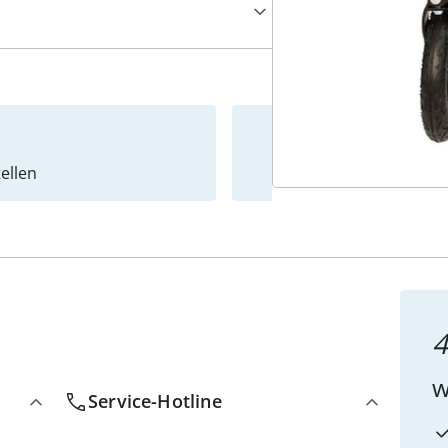
ellen
Newslet
4
w
Service-Hotline