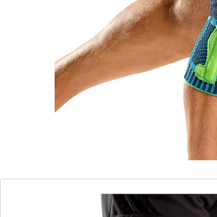
anatomisch geformt
eingearbeitete Verstärkungen
Knie können mithilfe dieser Bandage im Alltag oder
beim Sport durch leichte Kompression gestärkt und
vor Überlastung geschützt werden. Dabei verbessern
sie die Stabilität, ohne die Bewegungsfreiheit
einzuschränken. Die Kniescheibe wird durch eine
anatomisch geformte Pelotte umschlossen und kann
so Druckspitzen gezielt auffangen.
Details
Hinweise & Hersteller