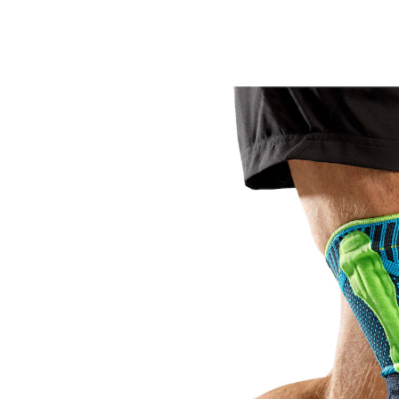
UVP 84,90 €
ab
52,99 €
inkl. MwSt. und zzgl.
Versandkosten
Variante
rivera
Größe
In den Warenkorb
Sofort lieferbar - in 2-3 Werktagen bei Ihnen