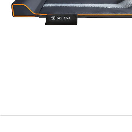
Komfort
individuell anpassbar mit drei
Intensitätsstufen
vier Programme für Dehnung, Massage
und Erholung
gepolsterte Beinstütze und verstellbares
Kopfkissen
intuitive Bedienung mit praktischer
Fernbedienung
zusammenrollbar und leicht zu
transportieren
pflegeleichtes Material für mühelose
Reinigung
Mit der Belena Air Stretch Lumbar & Yoga
Massagematte genießen Sie Entspannung wie nie
zuvor – bequem im Liegen. Die Matte bietet eine