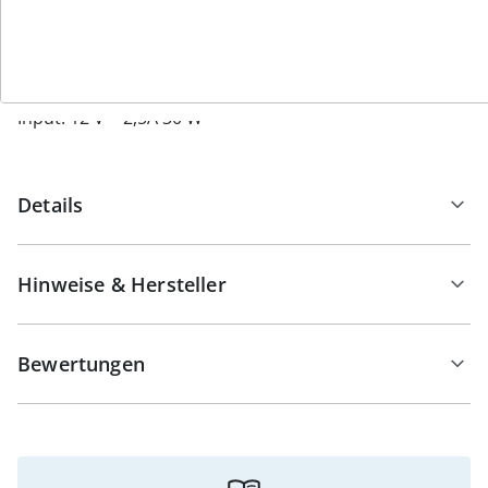
Lieferumfang: 1x Belena Air Strech, 1x Adapter, 1x
Bedienungsanleitung
Technische Daten:
Input: 12 V = 2,5A 30 W
Details
Hinweise & Hersteller
Bewertungen