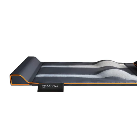
wohltuende Dehnung für Schultern, Rücken und
Nacken, inspiriert von Yoga-Techniken, ohne dass Sie
sich bewegen müssen. Dank zuschaltbarer
Wärmefunktion und 10 Luftkammern erleben Sie eine
intensive Stimulation, die zu tiefer Entspannung führt.
Mit drei Intensitätsstufen und vier Programmen,
darunter Stretchen und Strömungsmassage, können
Sie die Massage individuell anpassen.
Das gepolsterte Kopfkissen und die Beinstütze sorgen
für höchsten Komfort, während die Fernbedienung
eine einfache Steuerung ermöglicht. Das kompakte,
zusammenrollbare Design macht die Matte ideal für zu
Hause, das Büro oder unterwegs. Sie ist pflegeleicht,
strapazierfähig und speziell darauf ausgelegt,
Verspannungen zu lösen und Ihr Wohlbefinden zu
steigern. Gönnen Sie sich diese innovative
Entspannungshilfe und investieren Sie in Ihre
Erholung.