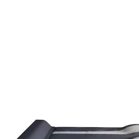
UVP 249,50 €
199,00 €
inkl. MwSt. und zzgl.
Versandkosten
In den Warenkorb
Sofort lieferbar - in 2-3 Werktagen bei Ihnen
Sanfte Dehnung und Massage für Entspannung
pur
Yoga-inspirierte Dehnung für Schultern
und Rücken
Wärmefunktion und 10 Luftkammern für