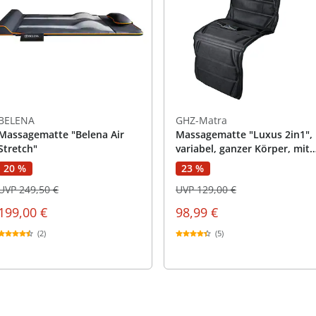
praktische
auf einer
Uringeruc
die Kranke
Parotitisp
Jetzt entde
Jetzt entde
Alltagshilf
Vibrationsp
neutralisie
Jetzt entde
Jetzt entde
Haushalt
jetzt entde
Jetzt entde
Jetzt entde
BELENA
GHZ-Matra
Massagematte "Belena Air
Massagematte "Luxus 2in1",
Stretch"
variabel, ganzer Körper, mit
Wärmefunktion
20 %
23 %
UVP 249,50 €
UVP 129,00 €
199,00 €
98,99 €
(2)
(5)