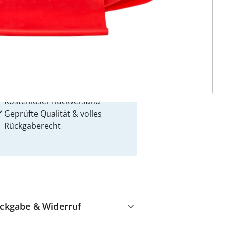
 Gründe für
alzvital
Versandkostenfrei ab 99 €
Kauf auf Rechnung
Gebührenfrei
Kostenloser Rückversand
Geprüfte Qualität & volles
Rückgaberecht
ckgabe & Widerruf