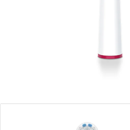
handelsüblichen Rotationszahnbürsten
2 verschieden Bürstenköpfe Clean oder
Sensitiv
praktische Schutzkappe für Hygiene
unterwegs
Farbringe für einfache Unterscheidung
Unsere innovativen Bürstenköpfe, sowohl Sensitiv als
auch Clean, wurden entwickelt, um Ihre Zähne und Ihr
Zahnfleisch zu schützen. Mit zwei unterschiedlichen
Borstenlängen sorgen sie für eine gründliche
Reinigung und optimale Mundhygiene. Die praktische
Schutzkappe gewährleistet Hygiene auch unterwegs.
Dank der verschiedenen Farbringe können Sie Ihre
Bürstenköpfe leicht unterscheiden.
Entdecken Sie unsere Sensitiv und Clean Bürstenköpfe
für TB 30 / TB 50 sowie handelsübliche
Rotationszahnbürsten!