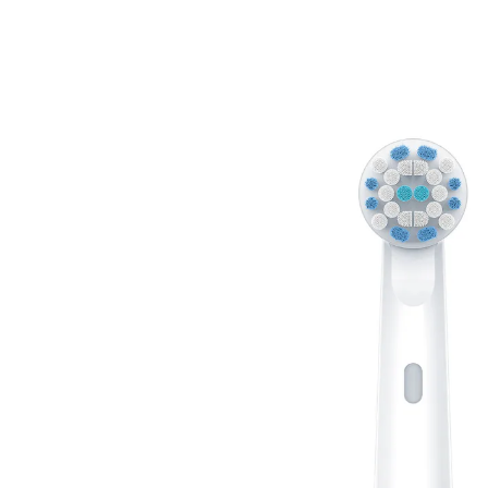
UVP 19,99 €
11,99 €
inkl. MwSt. und zzgl.
Versandkosten
Variante
Sensitiv
In den Warenkorb
Sofort lieferbar - in 2-3 Werktagen bei Ihnen
Für jeden Anspruch die passende Lösung!
kompatibel mit TB 30 / TB 50 + allen