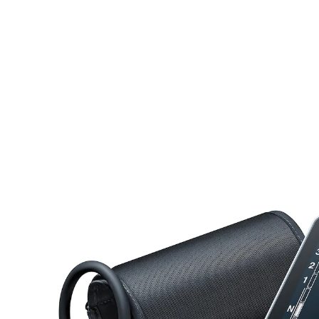
UVP 110,99 €
50,59 €
inkl. MwSt. und zzgl.
Versandkosten
In den Warenkorb
Sofort lieferbar - in 2-3 Werktagen bei Ihnen
Alternativprodukt
Zu diesem Artikel haben wir eine Alternative gefunden,
die Sie interessieren könnte:
BEURER