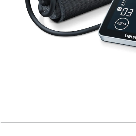
Oberarm-Blutdruckmessgerät BM 51
(1)
Einzelpreis:
UVP 85,99 €
52,99 €
Sehr großes, leicht ablesbares,
beleuchtetes Schwarzdisplay
Sensor-Touch-Knöpfe
Vollautomatische Blutdruck- und
Pulsmessung am Oberarm
Für Oberarmumfänge von 22 - 30 cm
Aufbewahrungstasche
Ø aller gespeicherten Messwerte
Ø Morgen- und Abendblutdruck der
letzten 7 Tage