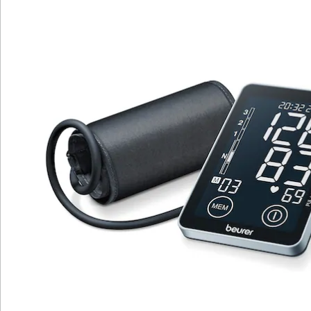
Datum und Uhrzeit
Das beleuchtete Schwarzdisplay und die Sensor-
Touch-Knöpfe lassen das Oberarm-
Blutdruckmessgerät besonders edel wirken. Dank PC-
Schnittstelle und USB-Kabel (inklusive) können die
gemessenen Werte einfach und bequem auf den PC
übertragen und über die kostenlose Software "beurer
HealthManager Pro" verwaltet werden.
Batteriehinweis:
Batterien sind im Lieferumfang enthalten. (AA Mignon x
4)
Details
Hinweise & Hersteller