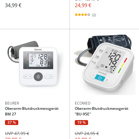
34,99 €
24,99 €
(2)
BEURER
ECOMED
Oberarm-Blutdruckmessgerät
Oberarm-Blutdruckmessgerät
BM 27
"BU-95E"
37 %
19 %
UVP 47,99 €
UVP 24,95 €