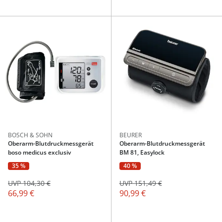
BOSCH & SOHN
BEURER
Oberarm-Blutdruckmessgerät
Oberarm-Blutdruckmessgerät
boso medicus exclusiv
BM 81, Easylock
35 %
40 %
UVP 104,30 €
UVP 151,49 €
66,99 €
90,99 €