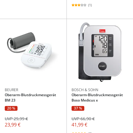
(1)
BEURER
BOSCH & SOHN
Oberarm-Blutdruckmessgerät
Oberarm-Blutdruckmessgerät
BM 23
Boso Medicus x
20 %
37 %
UVP 29,99 €
UVP 66,90 €
23,99 €
41,99 €