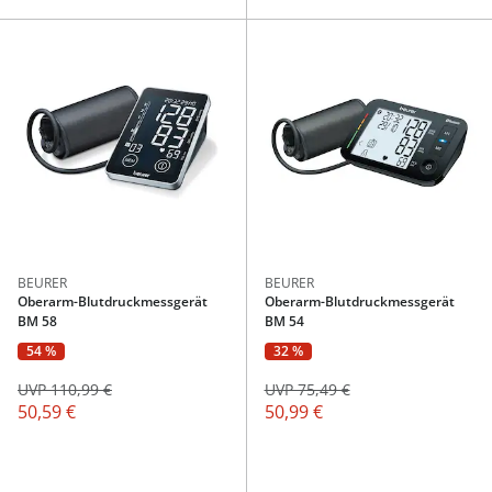
BEURER
BEURER
Oberarm-Blutdruckmessgerät
Oberarm-Blutdruckmessgerät
BM 58
BM 54
54 %
32 %
UVP 110,99 €
UVP 75,49 €
50,59 €
50,99 €