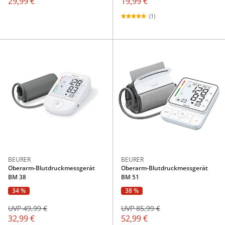
29,99 €
19,99 €
(1)
BEURER
BEURER
Oberarm-Blutdruckmessgerät
Oberarm-Blutdruckmessgerät
BM 38
BM 51
34 %
38 %
UVP 49,99 €
UVP 85,99 €
32,99 €
52,99 €