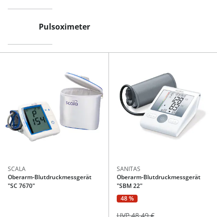
Pulsoximeter
SCALA
SANITAS
Oberarm-Blutdruckmessgerät
Oberarm-Blutdruckmessgerät
"SC 7670"
"SBM 22"
48 %
UVP 48,49 €