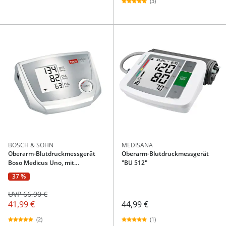
(3)
BOSCH & SOHN
MEDISANA
Oberarm-Blutdruckmessgerät
Oberarm-Blutdruckmessgerät
Boso Medicus Uno, mit
"BU 512"
Einknopfbedienung
37 %
UVP 66,90 €
41,99 €
44,99 €
(2)
(1)