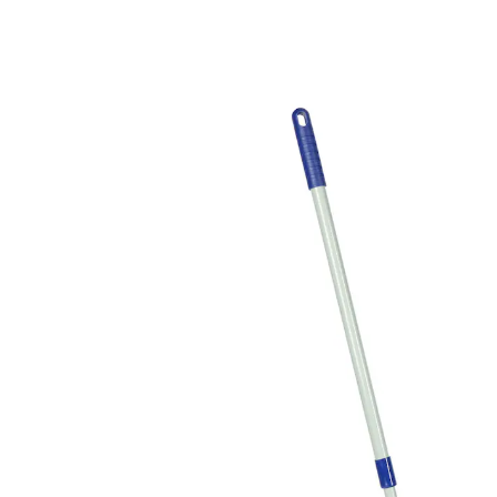
4,19 €
3,99 €
inkl. MwSt. und zzgl.
Versandkosten
In den Warenkorb
Sofort lieferbar - in 2-3 Werktagen bei Ihnen
Keck im Eck, flink im Winkel!
entfernt festsitzenden Schmutz effektiv
flacher Kopf – ideal für Fliesen & Co.
Länge individuell einstellbar
Effektiv zum Feuchtwischen und Trockenfegen: ob
unter Schränken, Sofas oder in Nischen. Abnehmbarer