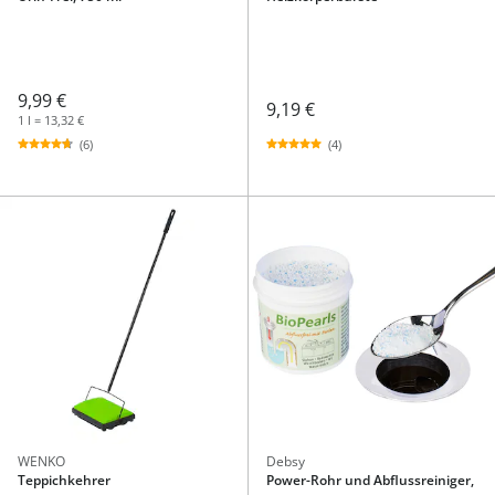
9,99 €
9,19 €
1 l = 13,32 €
(4)
(6)
WENKO
Debsy
Teppichkehrer
Power-Rohr und Abflussreiniger,