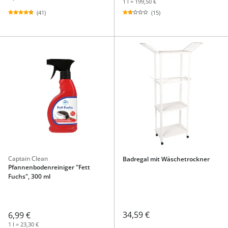
1 l = 199,50 €
(41)
(15)
Captain Clean
Badregal mit Wäschetrockner
Pfannenbodenreiniger "Fett
Fuchs", 300 ml
34,59 €
6,99 €
1 l = 23,30 €