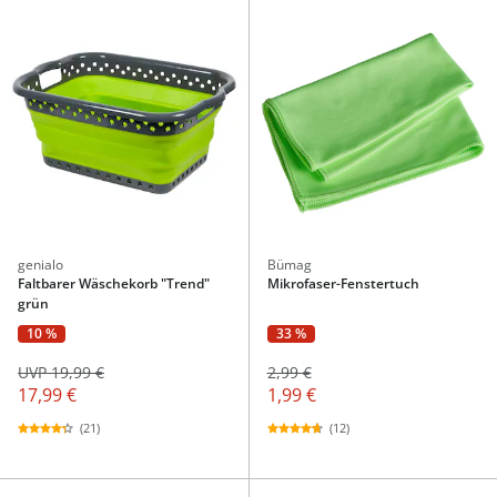
genialo
Bümag
Faltbarer Wäschekorb "Trend"
Mikrofaser-Fenstertuch
grün
10 %
33 %
UVP 19,99 €
2,99 €
17,99 €
1,99 €
(21)
(12)