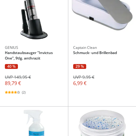
GENIUS
Captain Clean
Handstaubsauger "Invictus
Schmuck- und Brillenbad
One", 9tlg. anthrazit
40 %
29 %
UVP 149,95 €
UVP 9,95 €
89,79 €
6,99 €
(2)