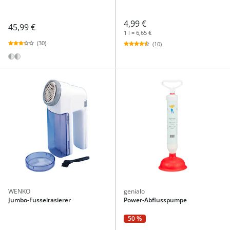
4,99 €
45,99 €
1 l = 6,65 €
(30)
(10)
WENKO
genialo
Jumbo-Fusselrasierer
Power-Abflusspumpe
50 %