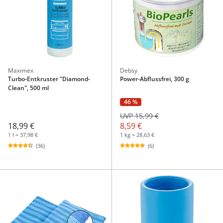
Maximex
Debsy
Turbo-Entkruster "Diamond-
Power-Abflussfrei, 300 g
Clean", 500 ml
46 %
UVP 15,99 €
18,99 €
8,59 €
1 l = 37,98 €
1 kg = 28,63 €
(36)
(6)