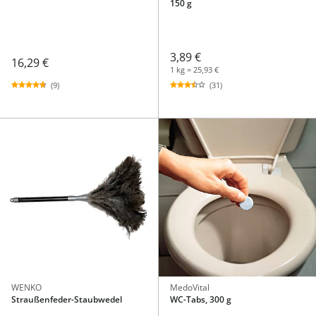
150 g
3,89 €
16,29 €
1 kg = 25,93 €
(9)
(31)
WENKO
MedoVital
Straußenfeder-Staubwedel
WC-Tabs, 300 g