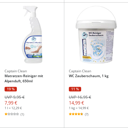
Captain Clean
Captain Clean
Matratzen-Reiniger mit
WC Zauberschaum, 1 kg
Alpenduft, 650ml
19 %
11 %
UVP 9,95 €
UVP 16,95 €
7,99 €
14,99 €
1 l = 12,29 €
1 kg = 14,99 €
(1)
(7)