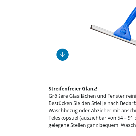
Fußpflegeprodukte
Geschenkideen
Elektromobile
Massage-Produkte
Herrenschuhe
Hausapotheke
Toilettenstühle
Ohrreiniger
Insektenabwehr
Ess- & Trinkhilfen
Sesselschoner
Mützen & Hüte
Kälte- & Wärmetherapie
Urinflaschen &
Nachttöpfe
Parfüm
Kleinmöbel
‎ Alle Anzeigen
‎ Alle Anzeigen
‎ Alle Anzeigen
‎ Alle Anzeigen
‎ Alle Anzeigen
Streifenfreier Glanz!
Größere Glasflächen und Fenster rein
Bestücken Sie den Stiel je nach Bedarf
Waschbezug oder Abzieher mit ansc
Teleskopstiel (ausziehbar von 54 – 91
gelegene Stellen ganz bequem. Waschb