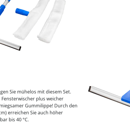
praktische
auf einer
Uringeruc
die Kranke
Parotitisp
Jetzt entde
Jetzt entde
Alltagshilf
Vibrationsp
neutralisie
Jetzt entde
Jetzt entde
Haushalt
jetzt entde
Jetzt entde
Jetzt entde
Sofort lieferbar - 
igen Sie mühelos mit diesem Set.
: Fensterwischer plus weicher
hmiegsamer Gummilippe! Durch den
 cm) erreichen Sie auch höher
ar bis 40 °C.