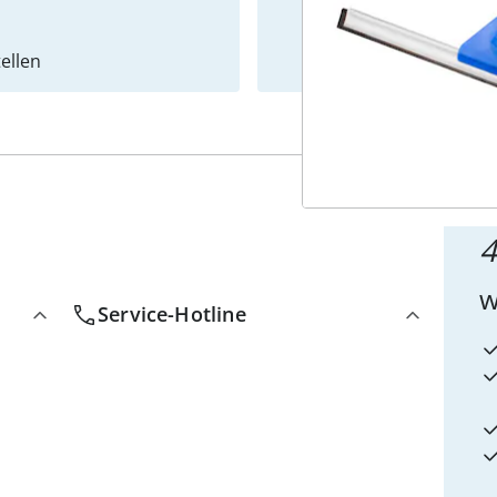
ellen
Newslet
4
w
Service-Hotline