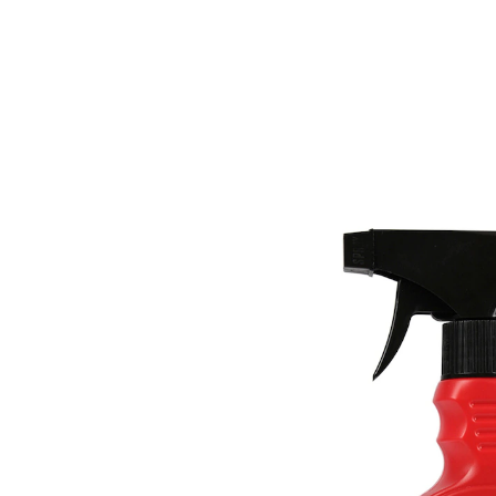
6,99 €
1 l = 23,30 €
inkl. MwSt. und zzgl.
Versandkosten
In den Warenkorb
Sofort lieferbar - in 2-3 Werktagen bei Ihnen
Für glänzende Pfannenböden!
Spezialisiert für Edelstahl
Hervorragende Sauberkeit
Hartnäckige, festgesetzte Ablagerungen entfernen Sie
jetzt ganz einfach von Ihren Pfannenböden! Kraftvolle
und effektive Reinigung – ohne aufwendiges