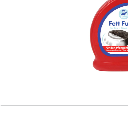
Schrubben. Nur geeignet für Töpfe und Pfannen aus
Edelstahl, nicht für Aluminiumpfannen.
Details
Hinweise & Hersteller
Bewertungen
Katalog bestellen