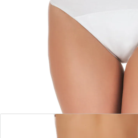
Inkontinenzslips aus weicher Baumwolle
Mit Nässeschutz dank mehrlagigem
Saugkern
Bestehend aus drei Schichten
(feuchtigkeitsabführend, absorbierend,
wasserabdichtend)
Extra Wohlfühlfaktor durch atmungsaktive
und antibakterielle Eigenschaften
Überzeugen durch bequemen Schnitt
Waschbar bis 60°C (weiß) bzw. 40°C
(hautfarben)
Diskreter Schutz und trotzdem angenehm zu tragen –
wie normale Baumwoll-Unterwäsche! Die überwiegend
aus weicher Baumwolle gefertigten Inkontinenz-Slips
lassen Sie vergessen, dass Sie ein Problem haben. Die