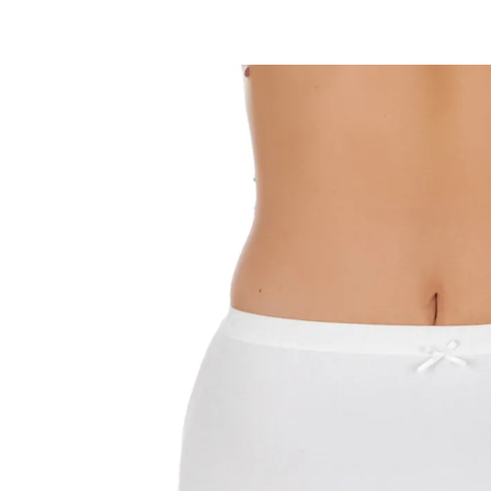
19,99 €
ab
18,99 €
inkl. MwSt. und zzgl.
Versandkosten
Variante
weiß
Größe
In den Warenkorb
Sofort lieferbar - in 2-3 Werktagen bei Ihnen
🤫
Diskrete Lieferung