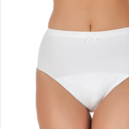
Slips sehen aus wie normale Unterwäsche und
überzeugen durch bequemen Schnitt.
Details
Hinweise & Hersteller
Bewertungen
Katalog bestellen