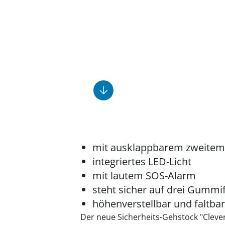
Fußpflegeprodukte
Geschenkideen
Elektromobile
Massage-Produkte
Herrenschuhe
Hausapotheke
Toilettenstühle
Ohrreiniger
Insektenabwehr
Ess- & Trinkhilfen
Sesselschoner
Mützen & Hüte
Kälte- & Wärmetherapie
Urinflaschen &
Nachttöpfe
Parfüm
Kleinmöbel
‎ Alle Anzeigen
‎ Alle Anzeigen
‎ Alle Anzeigen
‎ Alle Anzeigen
‎ Alle Anzeigen
mit ausklappbarem zweitem 
integriertes LED-Licht
mit lautem SOS-Alarm
steht sicher auf drei Gumm
höhenverstellbar und faltbar
Der neue Sicherheits-Gehstock "Clever