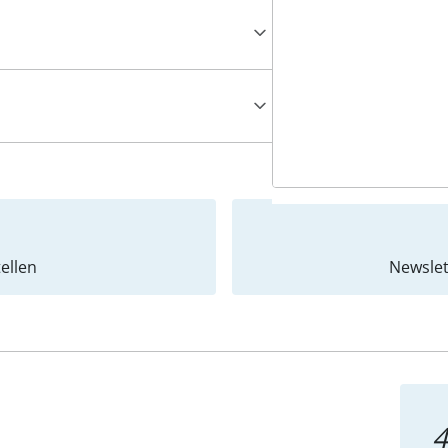
ellen
Newslet
4