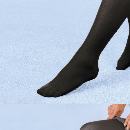
Make-up.
Schadstoffgeprüfte Qualität. Blickdicht. Attraktives
Spitzenhaftband für perfekten Halt. Waschbar bis
40°C.
1 Paar
Im Zweifelsfall bitte eine Nummer größer wählen.
Details
Hinweise & Hersteller
Bewertungen