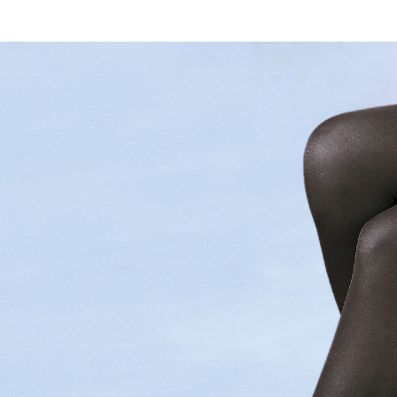
inkl. MwSt. und zzgl.
Versandkosten
Variante
140 den
Größe
In den Warenkorb
Lieferbar - in > 5 Wochen bei Ihnen
Das gut abdeckende Maschenbild wirkt wie ein