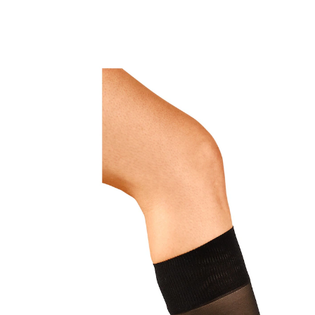
ab
14,69 €
inkl. MwSt. und zzgl.
Versandkosten
Variante
schwarz
Größe
In den Warenkorb
Sofort lieferbar - in 2-3 Werktagen bei Ihnen