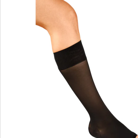
ihrer sanften Kompression die Muskelpumpe, die für
den Rücktransport zum Herzen verantwortlich ist. Das
führt zu einer spürbaren Entlastung der Beine und
dient auch der Thromboseprophylaxe.
Für ein angenehmes Tragegefühl sind die anatomisch
geformten Kniestützstrümpfe von Compressana mit
einem breiten und angenehm weichen Softbündchen
ausgestattet. Unangenehmes Einschneiden der
Strümpfe gehört so selbst bei längerem Tragen der
Vergangenheit hat. Auch die offene Fußspitze trägt zu
deutlich mehr Tragekomfort bei. Sie gibt den Zehen
mehr Bewegungsfreiraum, lässt sie frei atmen und
sorgt wie das Bündchen dafür, dass die Strümpfe im
Alltag kaum zu spüren sind.
Durch das trotz ihrer hohen Stützwirkung sehr fein
gearbeitete und seidig-glänzende Maschenbild tragen
die Kniestützstrümpfe unter normalen Socken