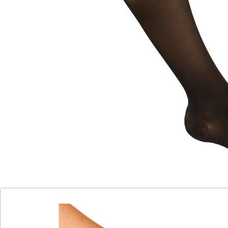
Entlasten die Beine und unterstützen die
normale Venenfunktion
Kniestützstrümpfe mit offener Fußspitze
Ideal für Reisen und bei längerem Sitzen
Hoher Tragekomfort dank Softbündchen
Elegantes, gleichmäßiges Maschenbild
Nahezu blickdicht (140 den)
Eingestrickte Ferse
Hohe Haltbarkeit
Mit ihrer hohen Stützwirkung tragen die
Kniestützstrümpfe von Compressana zu einer
normalen Venenfunktion bei. Besonders bei langem
Sitzen oder Stehen im Beruf oder auf Reisen können
Blut und Lymphflüssigkeit in den Beinen versacken. Die
Folge sind schwere, geschwollene Beine und auf Dauer
unschöne Besenreiser und Krampfadern. Die 140 den
starken und kniehohen Strümpfe unterstützen mit