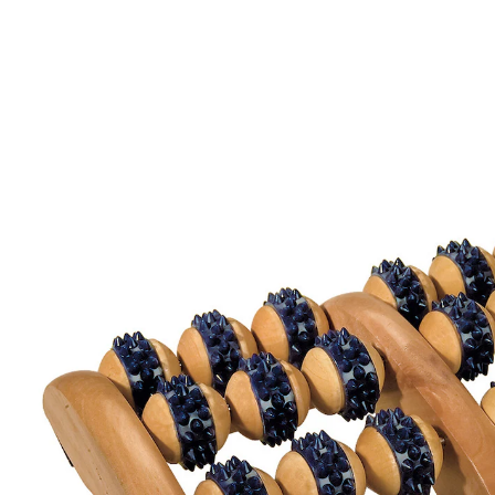
UVP 12,99 €
11,99 €
inkl. MwSt. und zzgl.
Versandkosten
In den Warenkorb
Sofort lieferbar - in 2-3 Werktagen bei Ihnen
Für die Massage Zuhause!
durchblutungsfördernd und anregend
kompakt und tragbar
Der Fußmassageroller belebt müde Füße und
stimuliert den ganzen Organismus. Zu empfehlen bei