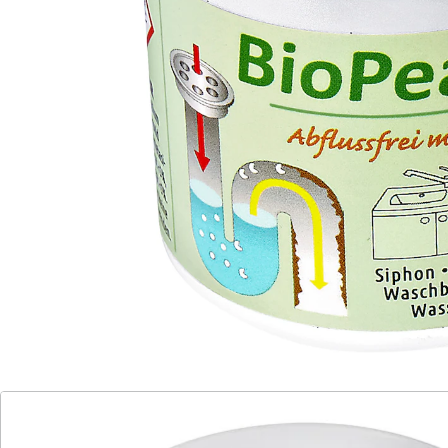
Klempnerterminen. Bio-Abflussfrei einfach in den
Abfluss geben – schon ist das Problem erledigt.
Besonders ergiebig!
Details
Hinweise & Hersteller
Bewertungen
Katalog bestellen