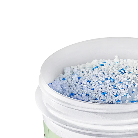
UVP 15,99 €
8,59 €
1 kg = 28,63 €
inkl. MwSt. und zzgl.
Versandkosten
In den Warenkorb
Sofort lieferbar - in 2-3 Werktagen bei Ihnen
Sanft zur Umwelt, stark gegen Verschmutzung!
So geht Abflussreinigung ganz natürlich und
nachhaltig gründlich: 100 % Wirkung – 100 % biologisch
abbaubar! Schluss mit verstopften Abflüssen,
schlechten Gerüchen sowie kosten- und zeitintensiven