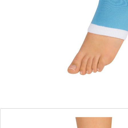
Hornhautbildung verlangsamen, Blasen und
Reizungen vermindern. Und gefällt Ihnen die Farbe der
Schutzbandage nicht, ziehen Sie doch einfach Ihren
Lieblingsstrumpf darüber.
Details
Hinweise & Hersteller
Bewertungen