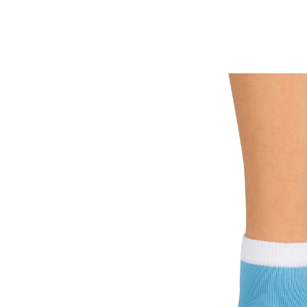
UVP 18,95 €
14,49 €
inkl. MwSt. und zzgl.
Versandkosten
In den Warenkorb
Sofort lieferbar - in 2-3 Werktagen bei Ihnen
Die Schutzbandage kann Druck und Reibung
entgegenwirken. Das im Fersenbereich eingebrachte
Gel ist in sich verschieblich und sorgt somit für ein
verbessertes Gleiten bezüglich der Mikrobewegungen
der Ferse im Schuh. Dies kann Reibungen und
Druckbelastung mindern und somit die