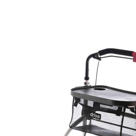
132,99 €
inkl. MwSt. und zzgl.
Versandkosten
In den Warenkorb
Lieferbar - in > 5 Wochen bei Ihnen
“
Bin sehr zufrieden sehr leicht und
wendig.
”
Roswitha
Eleganz und Funktionalität: Der Roomba
Innenrollator!
abnehmbares Tablett