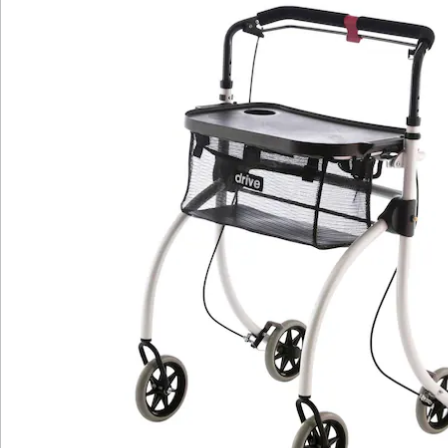
Die Innenraumbereifung des "Roomba" gewährleistet
ein leises und sanftes Fortbewegen in Ihren
Wohnräumen, ohne dabei lästige Geräusche zu
verursachen. Zusätzlich zu seiner Funktionalität bietet
der "Roomba" ein abnehmbares Kunststoff-Tablett mit
Glasmulde, ideal für Getränke und Snacks, sowie einen
praktischen Korb für persönliche Gegenstände.
Wenn Sie den Rollator einmal nicht benötigen, lässt er
sich mühelos zusammenklappen und platzsparend
verstauen, ohne dabei viel Platz in Anspruch zu
nehmen. Mit einer beeindruckenden Belastbarkeit von
bis zu 100 kg ist der "Roomba" bereit, Ihnen bei Ihren
täglichen Aktivitäten zu helfen und Ihnen ein Gefühl
von Freiheit und Unabhängigkeit zu vermitteln.
Erleben Sie die Fusion von Funktionalität und Design
und holen Sie sich noch heute Ihren "Roomba"
Innenrollator. Bewegen Sie sich mit Leichtigkeit und