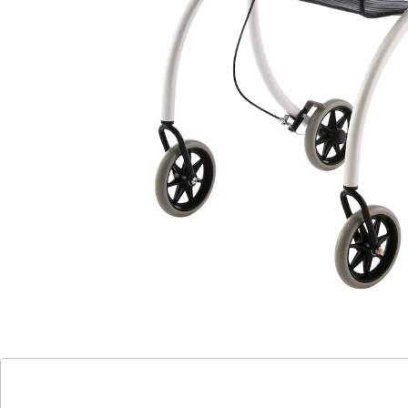
Einhandbedienung dank Bremsbügel
schmal und sportlich wendig
platzsparend klappbar
Der "Roomba" Innenrollator verkörpert die perfekte
Symbiose aus Funktionalität und Ästhetik. Sein
schlankes Design und seine wendige Bauweise
ermöglichen es ihm, auch durch die engsten Räume zu
manövrieren, ohne Kompromisse bei Komfort und
Praktikabilität einzugehen.
Mit einem weich gepolsterten Griff ausgestattet, bietet
der "Roomba" nicht nur einen bequemen Halt,
sondern auch eine ergonomische Bedienung. Der
durchgehende Bremsbügel ermöglicht es Ihnen, den
Rollator mühelos mit einer Hand zu bremsen und zu
verriegeln, was Ihnen zusätzliche Sicherheit und
Kontrolle gibt.