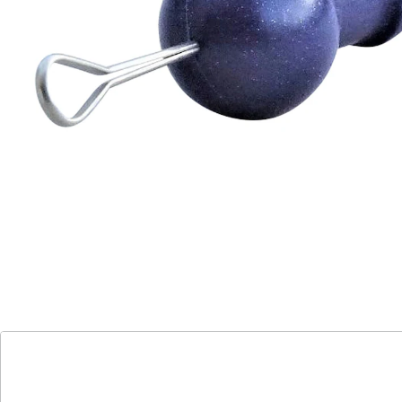
besonders sicher, dank Sicherheitskugel
am Griff
einfach zu reinigen
gründliche Reinigung ohne Risiko
effektiv und hygienisch
Dieser Sicherheits-Ohrreiniger säubert den Gehörgang
– ohne das Risiko einer Verletzung – dank des
durchdachten Trommelfell-Schutzes: Die Kugel am
Ende des Griffs ist so dimensioniert, dass die Länge
des Hakens kürzer ist als der Gehörgang. Das
Trommelfell wird nicht erreicht! Einfach zu reinigen
und wiederverwendbar. Antiallergisch. Mit
Kunststoffgriff.
Details