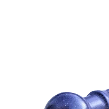
3,99 €
2,99 €
inkl. MwSt. und zzgl.
Versandkosten
Variante
einzeln
In den Warenkorb
Sofort lieferbar - in 2-3 Werktagen bei Ihnen
Schon gehört? Sichere Sauberkeit!