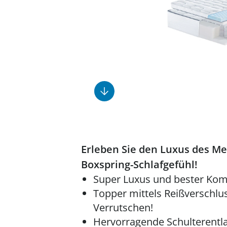
Fußpflegeprodukte
Geschenkideen
Elektromobile
Massage-Produkte
Herrenschuhe
Hausapotheke
Toilettenstühle
Ohrreiniger
Insektenabwehr
Ess- & Trinkhilfen
Sesselschoner
Mützen & Hüte
Kälte- & Wärmetherapie
Urinflaschen &
Nachttöpfe
Parfüm
Kleinmöbel
‎ Alle Anzeigen
‎ Alle Anzeigen
‎ Alle Anzeigen
‎ Alle Anzeigen
‎ Alle Anzeigen
Erleben Sie den Luxus des Me
Boxspring-Schlafgefühl!
Super Luxus und bester Komf
Topper mittels Reißverschlus
Verrutschen!
Hervorragende Schulterentl