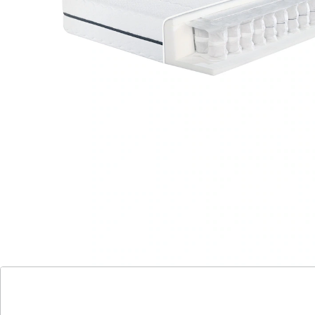
Megamax Komfort T - Bewährt-flexibler
Liegekomfort und angenehmes Schlafklima!
Bewährt-flexibler Liegekomfort und
angenehmes Schlafklima.
Klassisches Federungssystem für lange
Haltbarkeit.
Sehr gute Durchlüftung und idealer
Temperaturausgleich.
Hochwertige Materialien für Qualitäts-
Matratze in Deutschland produziert.
Flexibler Kern mit luftdurchlässigen
Tonnentaschenfedern und
Komfortschaumauflagen.
Hoher Hygienekomfort mit waschbarem