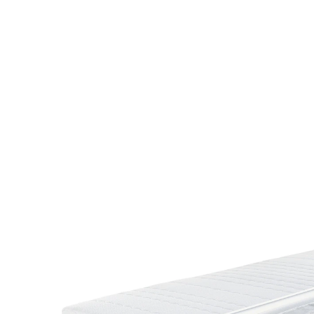
UVP 369,00 €
ab
229,00 €
inkl. MwSt. und zzgl.
Versandkosten
Variante
H3
Maße
In den Warenkorb
Lieferbar - in 4-5 Werktagen bei Ihnen