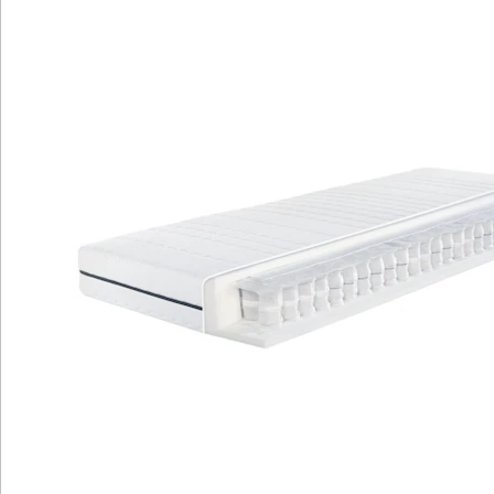
Bezug und 5-Sterne-Bewertung.
Gleichmäßige Nutzung und längere
Lebensdauer durch umdrehbare
Liegeseiten.
Erleben Sie bewährt-flexiblen Liegekomfort und ein
angenehmes Schlafklima mit der Megamax Komfort T
Matratze. Durch das klassische Federungssystem, die
luftdurchlässigen Tonnentaschenfedern und die
hochwertigen Materialien bietet sie eine sehr gute
Körperunterstützung. Genießen Sie optimale
Durchlüftung und Temperaturausgleich für
erholsamen Schlaf. Der waschbare Bezug mit 5-Sterne-
Bewertung sorgt für Hygiene. Mit umdrehbaren
Liegeseiten bietet die Matratze gleichmäßige Nutzung
und eine längere Lebensdauer.
Details