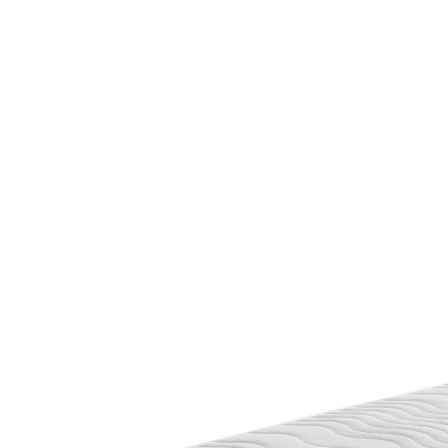
UVP 519,00 €
ab
299,00 €
inkl. MwSt. und zzgl.
Versandkosten
Variante
H3
Maße
In den Warenkorb
Lieferbar - in 4-5 Werktagen bei Ihnen