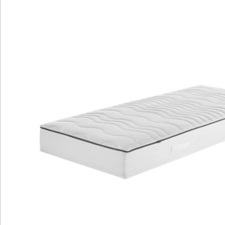
Bezug und 5-Sterne-Bewertung.
Erhöhte Liegefläche und optimale
Belüftung für bequemen Schlaf.
Erleben Sie den Super Luxus und besten Komfort mit
der Megamax Prestige Top T Matratze. Die beidseitige
Gelart-Auflage reduziert Druckpunkte und sorgt für ein
angenehmes Liegegefühl. Die 7-Zonen-Gelart-Auflagen
und die Komforthöhe bieten optimale
Schulterentlastung und Liegeeigenschaften. Die
Matratze gewährleistet eine gute Durchlüftung und
einen idealen Temperaturausgleich. Der waschbare
Bezug mit 5-Sterne-Bewertung und das umlaufende
Klimaband sorgen für Hygiene und optimale Belüftung.
Die Matratze ist ideal für Seitenschläfer und bietet
erhöhte Liegefläche sowie funktionale Entlastung im
Schulterbereich. Genießen Sie erholsamen Schlaf mit
der Matratze, die mit 5-Sterne SEHR GUT-Bewertung
und Öko-Tex Standard 100 zertifiziert ist. Made in