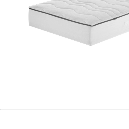
Megamax Prestige Top T - Super Luxus und
bester Komfort für Ihren erholsamen Schlaf!
Beidseitige druckentlastende Gelart-
Auflage für höchsten Komfort.
Komforthöhe-Ausführung mit sehr guter
Schulterentlastung.
Hochwertige Materialien und deutsche
Produktion für Qualitäts-Matratze.
7-Zonen-Gelart-Auflagen für optimale
Körperkontaktfläche und
Liegeeigenschaften.
Intensive Feuchtigkeitsverteilung und
Atmungsaktivität durch Klimakanäle.
Hoher Hygienekomfort mit waschbarem