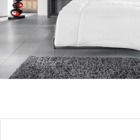
wärmeregulierende Markenhohlfaser Dacron®
Quallofil® PREMIUM für ein angenehm trockenes
Schlafklima.
Besteht aus zwei Decken, die zusammengenäht
wurden. Die Luftschicht, die sich zwischen den beiden
ecken bildet, isoliert zusätzlich. Die bauschige Füllung
macht die Decke wunderbar kuschelig.
Details
Hinweise & Hersteller
Bewertungen