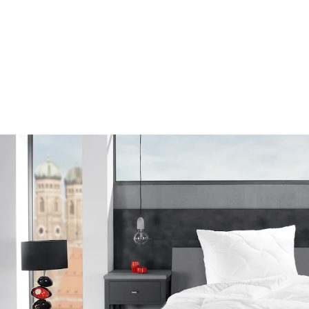
89,99 €
inkl. MwSt. und zzgl.
Versandkosten
Variante
135x200 cm
In den Warenkorb
Lieferbar - in 4-5 Werktagen bei Ihnen
traumhafter Schlafkomfort auf Spitzenniveau
Der geschmeidige Bezug gewährleistet eine gute
Luftzirkulation. Zusätzlich sorgt die bauschige und