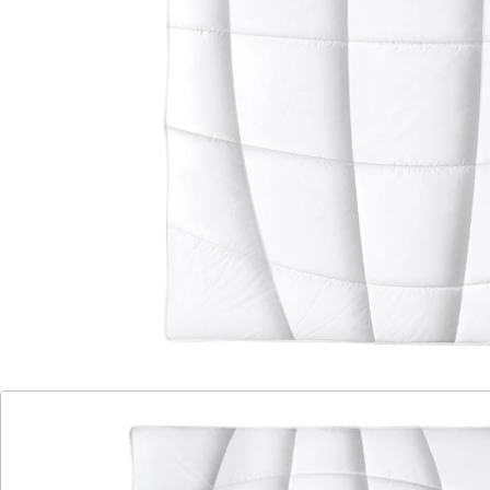
in 3 Größen erhältlich
Dieses Steppbett wurde speziell auf Menschen, die
nachts zum Schwitzen neigen, abgestimmt. So sorgt
eine gleichmäßige Wärmeverteilung für eine perfekte
Balance und das genau richtige Schlafklima. Dies
verdankt sie der temperaturausgleichenden Füllung,
die überschüssige Körperwärme reguliert - sie wird
gespeichert und bei Körperabkühlung wieder
zurückgegeben. Zudem unterstützt der feine, weiche
und hautfreundliche Bezug einen optimalen
Feuchtigkeitsabtransport. Äußerst komfortabel
schmiegt sich die Körperzonen-Steppung an den
Schläfer an. Durch das isolierende mittige Luftpolster
umgibt Sie diese Ganzjahresdecke mit wohliger
Wärme. Auch für Allergiker geeignet. Verpackt im
wiederbenutzbaren Seesack.