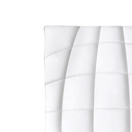
UVP 216,90 €
199,90 €
inkl. MwSt. und zzgl.
Versandkosten
Variante
155x220 cm
Bei Verfügbarkeit erinnern
Derzeit nicht lieferbar
für Allergiker geeignet
temperaturausgleichend