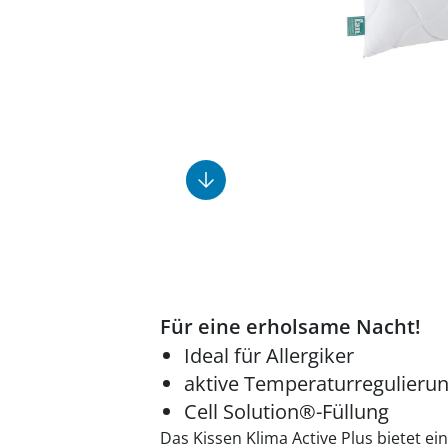
Fußpflegeprodukte
Geschenkideen
Elektromobile
Massage-Produkte
Herrenschuhe
Hausapotheke
Toilettenstühle
Ohrreiniger
Insektenabwehr
Ess- & Trinkhilfen
Sesselschoner
Mützen & Hüte
Kälte- & Wärmetherapie
Urinflaschen &
Nachttöpfe
Parfüm
Kleinmöbel
‎ Alle Anzeigen
‎ Alle Anzeigen
‎ Alle Anzeigen
‎ Alle Anzeigen
‎ Alle Anzeigen
Für eine erholsame Nacht!
Ideal für Allergiker
aktive Temperaturregulieru
Cell Solution®-Füllung
Das Kissen Klima Active Plus bietet 