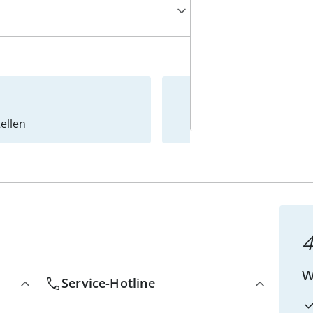
ellen
Newslet
4
w
Service-Hotline