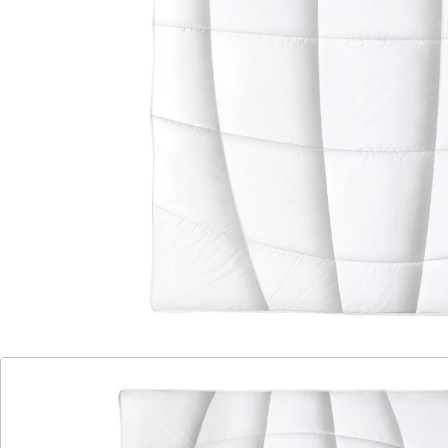
für Allergiker geeignet
temperaturausgleichend
in 3 Größen erhältlich
Dieses Steppbett wurde speziell auf Menschen, die
nachts zum Schwitzen neigen, abgestimmt. So sorgt
eine gleichmäßige Wärmeverteilung für eine perfekte
Balance und das genau richtige Schlafklima. Dies
verdankt sie der temperaturausgleichenden Füllung,
die überschüssige Körperwärme reguliert - sie wird
gespeichert und bei Körperabkühlung wieder
zurückgegeben. Zudem unterstützt der feine, weiche
und hautfreundliche Bezug einen optimalen
Feuchtigkeitsabtransport. Äußerst komfortabel
schmiegt sich die Körperzonen-Steppung an den
Schläfer an. Durch das isolierende mittige Luftpolster
umgibt Sie diese Ganzjahresdecke mit wohliger
Wärme. Auch für Allergiker geeignet. Verpackt im
wiederbenutzbaren Seesack.