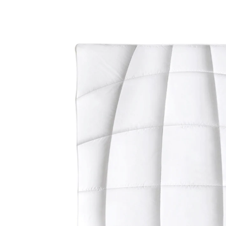
UVP 119,90 €
109,90 €
inkl. MwSt. und zzgl.
Versandkosten
Variante
135x200 cm
In den Warenkorb
Lieferbar - in 4-5 Werktagen bei Ihnen
Füllgewicht: ca. 650 g
Bettdecke der Wärmestufe 3 - medium