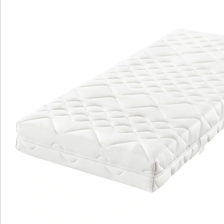
Seitenschläfer. Für ein angenehmes Schlafklima sorgen
Belüftungskanäle, die die Luftzirkulation verbessern
und Feuchtigkeit reduzieren. Der hautfreundliche
Doppeljersey-Bezug ist abnehmbar, teilbar und
kochfest bis 95 °C, somit besonders hygienisch und
pflegeleicht. Außerdem ist die Matratze für verstellbare
Lattenroste geeignet und sorgt für eine gleichmäßige
Druckverteilung auf beiden Seiten. Hergestellt in
Deutschland, steht sie für Qualität und Langlebigkeit.
Details
Hinweise & Hersteller
Bewertungen