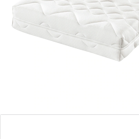
“
Schlafen tue ich jetzt wunderbar.
”
Regine
Komfort spüren – Nacht für Nacht!
Punktelastischer 7-Zonen-Kaltschaumkern
optimale Unterstützung in Schulterzone
Bezug waschbar bis 95 °C,
trocknergeeignet
leicht zu wenden durch 4 Griffschlaufen
atmungsaktiver Kaltschaum mit Kanälen
Mit der Matratze
Sorgenlos schlafen
investieren Sie in
erholsamen Schlaf und unkomplizierte Pflege. Das
geringe Gewicht erleichtert das Wenden und Drehen –
dank der vier praktischen Griffschlaufen sogar im
Handumdrehen. Der flexible 7-Zonen-Kaltschaumkern
passt sich optimal an Ihre Körperkonturen an und
entlastet besonders die Schultern – ideal für