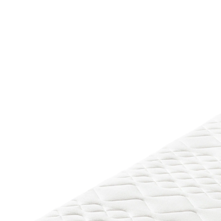
UVP 449,00 €
ab
249,00 €
inkl. MwSt. und zzgl.
Versandkosten
Variante
H2
Maße
In den Warenkorb
Lieferbar - in 4-5 Werktagen bei Ihnen