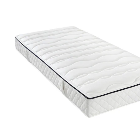
festeren Seite erleben Sie höchsten Liegekomfort. Sie
ist für Rücken-, Seiten- und Bauchlage entwickelt
worden und bietet in nahezu allen Schlafpositionen
sehr gute Liegeeigenschaften.
Mit einem 4-Seiten-Reißverschluss ist der Bezug
abnehmbar sowie waschbar, für ein angenehm
trockenes Schlafklima. Die Komforthöhe sorgt für
bequemes Ein- und Aussteigen sowie eine optimale
Schulterentlastung. Diese ergonomischen Merkmale
sind besonders wichtig, um Verspannungen zu
vermeiden und Ihren Schlafkomfort zu maximieren.
Erleben Sie die Qualität und den Komfort dieser
Matratze.
Details