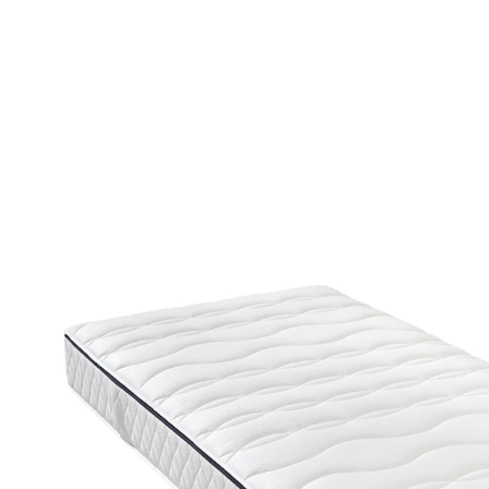
UVP 699,00 €
399,00 €
inkl. MwSt. und zzgl.
Versandkosten
Variante
100x200 cm
In den Warenkorb
Lieferbar - in 4-5 Werktagen bei Ihnen
Eine Qualitätsmatratze für Ihr Wohlbefinden!