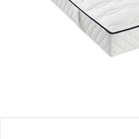
2 Liegehärten in 1 Matratze (H2/H3)
hochwertiger Bezug mit Bakterienschutz
druckentlastung dank 7-Zonen-Gelart-
Hypersoftschaum
komfortable Höhe für einfaches Ein- und
Aussteigen
Entdecken Sie die Matratze fan Medisan Top KS! Diese
7-Zonen-Komfortschaumkern-Matratze bietet Ihnen
nicht nur erstklassige Qualität, sondern auch
individuellen Komfort für einen erholsamen Schlaf. Der
Bezug ist nicht nur hochwertig, sondern kann auch
wirksam vor Bakterien schützen.
Mit zwei unterschiedlichen Liegehärten in einer
Matratze genießen Sie den Luxus, selbst zu
entscheiden, ob Sie lieber weich oder fest schlafen
möchten. Dank der druckentlastenden 7-Zonen-Gelart-
Hypersoftschaumauflage auf der weicheren Seite und
dem bewährten 7-Zonen-Komfortschaumkern auf der