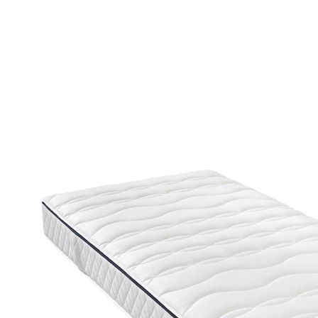
UVP 1.119,00 €
699,00 €
inkl. MwSt. und zzgl.
Versandkosten
Variante
140x200 cm
In den Warenkorb
Lieferbar - in 4-5 Werktagen bei Ihnen
Alternativprodukt
Zu diesem Artikel haben wir eine Alternative gefunden,
die Sie interessieren könnte: