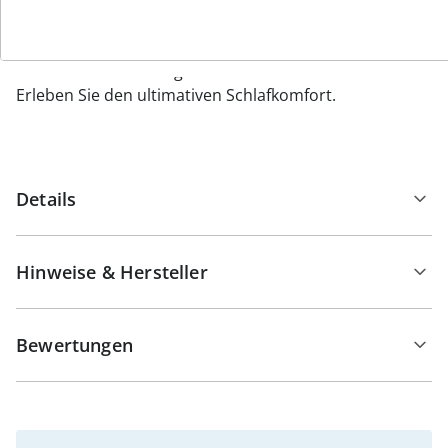
Pflege ermöglicht. Der Bezug ist abnehmbar mittels 4-
Seiten-Reißverschluss und teilbar in Hälften für eine
einfache Handhabung.
Erleben Sie den ultimativen Schlafkomfort.
Details
Hinweise & Hersteller
Bewertungen