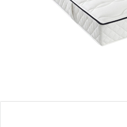
FAN FRANKENSTOLZ
Matratze fan Medisan Top KS, H2/H3 90x200
cm
Einzelpreis:
UVP 699,00 €
399,00 €
Schlafen Sie besser mit dieser innovativen
Matratze!
2 Liegehärten in 1 Matratze (H2/H3)
wirksamer Bakterienschutz
hochwertiger, waschbarer Bezug
druckentlastende 7-Zonen-Technologie
perfekte Anpassung an Ihre Bedürfnisse
Entdecken Sie die Medisan Top T Matratze und