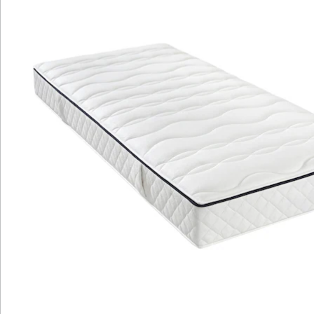
genießen Sie höchsten Komfort und Qualität. Mit ihrer
innovativen 7-Zonen-Tonnentaschenfederkern-
Konstruktion bietet sie Ihnen das Beste für Ihre
Nachtruhe.
Diese Matratze wurde speziell entwickelt, um Ihnen in
jeder Schlafposition ein angenehmes Liegegefühl zu
bieten. Egal, ob Sie Rücken-, Seiten- oder Bauchschläfer
sind, passt Sie sich perfekt an Ihre Bedürfnisse an.
Dank der zwei verschiedenen Liegehärten (H2/H3) in
einer Matratze können Sie selbst entscheiden, ob Sie
lieber weich oder fest liegen möchten. Die hochwertige
7-Zonen-Gelart-Hypersoftschaumauflage auf der
weicheren Seite sorgt für eine optimale
Druckentlastung, während die Komfortschaumauflage
auf der festeren Seite für Unterstützung und Komfort
sorgt. Der Bezug dieser Matratze bietet nicht nur ein
angenehm trockenes Schlafklima dank der versteppten
Klimafaser, sondern auch einen wirksamen Schutz vor
Bakterien. Er ist waschbar, was Ihnen eine einfache