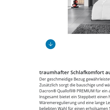
Fußpflegeprodukte
Geschenkideen
Elektromobile
Massage-Produkte
Herrenschuhe
Hausapotheke
Toilettenstühle
Ohrreiniger
Insektenabwehr
Ess- & Trinkhilfen
Sesselschoner
Mützen & Hüte
Kälte- & Wärmetherapie
Urinflaschen &
Nachttöpfe
Parfüm
Kleinmöbel
‎ Alle Anzeigen
‎ Alle Anzeigen
‎ Alle Anzeigen
‎ Alle Anzeigen
‎ Alle Anzeigen
traumhafter Schlafkomfort a
Der geschmeidige Bezug gewährleistet 
Zusätzlich sorgt die bauschige und 
Dacron® Quallofil® PREMIUM für ein 
Insgesamt bietet ein Steppbett einen
Wäremeregulierung und eine lange Le
beliebten Wahl für einen erholsamen 