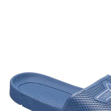
UVP 12,95 €
ab
6,08 €
inkl. MwSt. und zzgl.
Versandkosten
Variante
marine
Größe
In den Warenkorb
Sofort lieferbar - in 2-3 Werktagen bei Ihnen