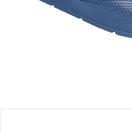
Weiche, komfortable Bade-Pantolette für Sie und Ihn.
Schnell trocknend. Sohle und Bandage aus einem
Stück.
Details
Hinweise & Hersteller
Bewertungen