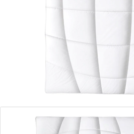
Der spezielle Fasermix ist durch seine hautpflegende
und regenerierende Wirkung ideal für Bettwaren. Die
revitalisierenden Eigenschaften der Faser geben
Menschen, die für Hauterkrankungen anfällig sind,
mehr Lebensqualität!
Details
Hinweise & Hersteller
Bewertungen