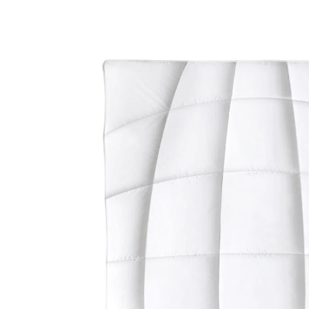
259,00 €
inkl. MwSt. und zzgl.
Versandkosten
Variante
200x200 cm
In den Warenkorb
Lieferbar - in 4-5 Werktagen bei Ihnen
Einzigartige Bettausstattung zur Linderung bei
Hauterkrankungen!
in 3 Größen erhältlich