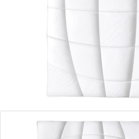
angebauter Baumwolle (kbA) bietet Ihnen eine
natürliche und erholsame Schlafumgebung. Die
hochwertige Baumwolle sorgt für ein angenehmes
Gefühl auf der Haut und reguliert die Feuchtigkeit
optimal. Das Steppbett ist besonders leicht und
dennoch wärmend, perfekt für alle Jahreszeiten. Durch
die sorgfältige Steppung bleibt die Füllung gleichmäßig
verteilt und verhindert Kältezonen. Das Bett ist auch
für Allergiker geeignet, da es frei von Schadstoffen und
chemischen Zusätzen ist. Gönnen Sie sich puren
Schlafkomfort mit unserem Steppbett aus kbA
Baumwolle!
Details
Hinweise & Hersteller