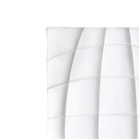
229,00 €
inkl. MwSt. und zzgl.
Versandkosten
Variante
135x200 cm
Bei Verfügbarkeit erinnern
Derzeit nicht lieferbar
Natürliches Steppbett für erholsamen Schlaf -
kbA Baumwolle als Füllung
Unser Steppbett mit Füllung aus kontrolliert biologisch