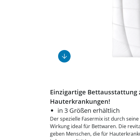
Fußpflegeprodukte
Geschenkideen
Elektromobile
Massage-Produkte
Herrenschuhe
Hausapotheke
Toilettenstühle
Ohrreiniger
Insektenabwehr
Ess- & Trinkhilfen
Sesselschoner
Mützen & Hüte
Kälte- & Wärmetherapie
Urinflaschen &
Nachttöpfe
Parfüm
Kleinmöbel
‎ Alle Anzeigen
‎ Alle Anzeigen
‎ Alle Anzeigen
‎ Alle Anzeigen
‎ Alle Anzeigen
Einzigartige Bettausstattung 
Hauterkrankungen!
in 3 Größen erhältlich
Der spezielle Fasermix ist durch sei
Wirkung ideal für Bettwaren. Die revit
geben Menschen, die für Hauterkranku