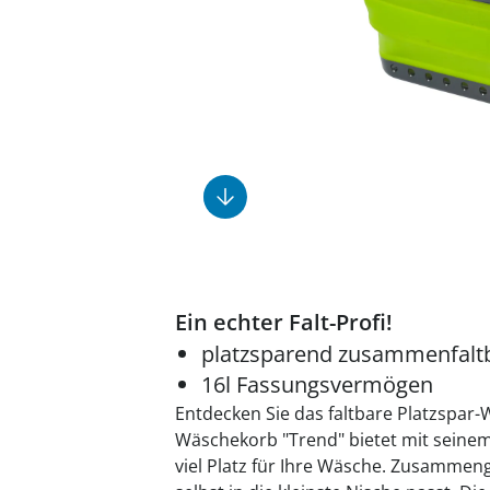
Fußpflegeprodukte
Geschenkideen
Elektromobile
Massage-Produkte
Herrenschuhe
Hausapotheke
Toilettenstühle
Ohrreiniger
Insektenabwehr
Ess- & Trinkhilfen
Sesselschoner
Mützen & Hüte
Kälte- & Wärmetherapie
Urinflaschen &
Nachttöpfe
Parfüm
Kleinmöbel
‎ Alle Anzeigen
‎ Alle Anzeigen
‎ Alle Anzeigen
‎ Alle Anzeigen
‎ Alle Anzeigen
Ein echter Falt-Profi!
platzsparend zusammenfalt
16l Fassungsvermögen
Entdecken Sie das faltbare Platzspar
Wäschekorb "Trend" bietet mit sein
viel Platz für Ihre Wäsche. Zusammenge