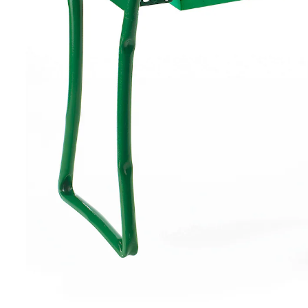
Komfortables Helferlein für Arbeiten im Sitzen!
schont Rücken & Kniegelenke
vielseitige Anwendungsmöglichkeiten
platzsparend zusammenklappbar
Wenn Sie Ihre Zeit mit Arbeiten rund um Haus und
Garten verbringen, wissen Sie, wie wichtig Komfort und
Unterstützung dabei sind. Der Kniestuhl ist der
perfekte Helfer für Ihre Anforderungen. Vielseitig
einsetzbar, erlaubt er Ihnen, Ihre Arbeiten im Sitzen
oder im Knien mit Leichtigkeit zu erledigen. Das clevere
Design ermöglicht es Ihnen, den Stuhl als stabile
Sitzgelegenheit zu nutzen oder ihn umgedreht als
weiches Kniepolster zu verwenden – eine Wohltat für
Ihren Rücken und Ihre Kniegelenke. Dadurch wird das
Arbeiten in Bodennähe deutlich angenehmer und
weniger belastend.