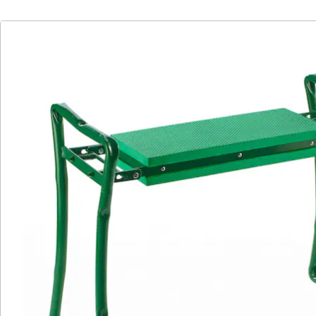
Dank seiner Faltfunktion lässt sich der Kniestuhl
mühelos zusammenklappen und nimmt so kaum Platz
weg. Das macht ihn nicht nur äußerst praktisch,
sondern auch ideal für kleine Räume oder den
Transport. Leicht und dennoch robust begleitet er Sie
zuverlässig bei einer Vielzahl von Aufgaben im Haus
oder Garten.
Egal, ob Sie Gartenarbeiten, Reparaturen oder
Hobbyprojekte angehen, der Kniestuhl bietet Ihnen die
nötige Unterstützung. Verabschieden Sie sich von
anstrengenden Arbeitssituationen und gönnen Sie sich
mit diesem Stuhl den Luxus von mehr Komfort und
Flexibilität bei Ihren täglichen Tätigkeiten.
Details