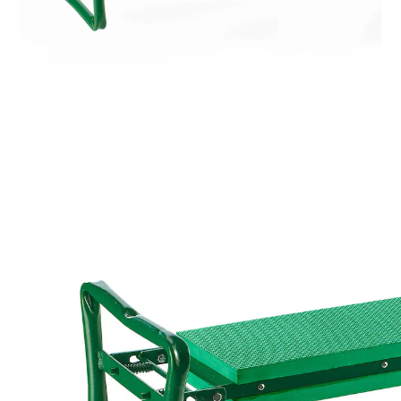
UVP 34,99 €
31,49 €
inkl. MwSt. und zzgl.
Versandkosten
Auswahl
In den Warenkorb
Lieferbar - in > 5 Wochen bei Ihnen