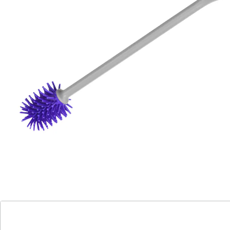
die Flaschenbürste Verschmutzungen im
Handumdrehen!
Details
Hinweise & Hersteller
Bewertungen
Katalog bestellen