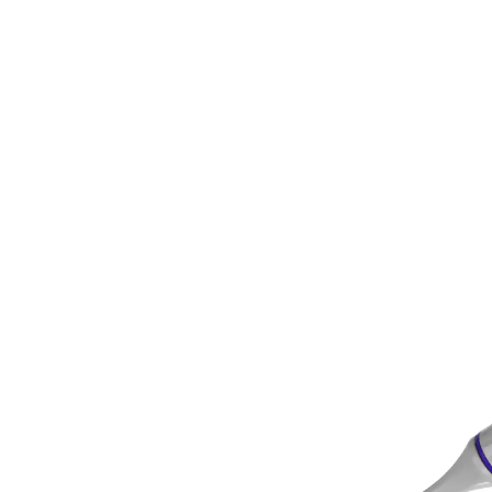
3,99 €
inkl. MwSt. und zzgl.
Versandkosten
In den Warenkorb
Sofort lieferbar - in 2-3 Werktagen bei Ihnen
Flaschen gründlich säubern!
extra lang und flexibel – auch für große
Flaschen geeignet
hygienisch und langlebig dank Silikon
Säubern Sie auch große Flaschen gründlich! Dank der
Länge, der Flexibilität und der Silikonborsten entfernt