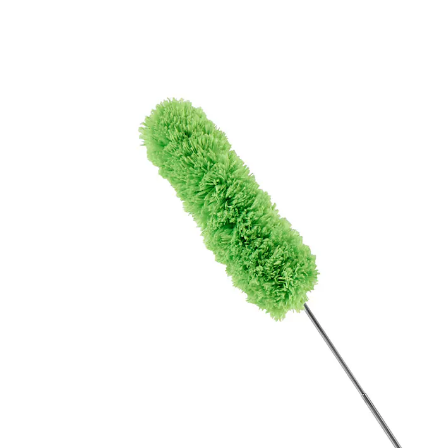
UVP 4,99 €
3,69 €
inkl. MwSt. und zzgl.
Versandkosten
In den Warenkorb
Sofort lieferbar - in 2-3 Werktagen bei Ihnen
Wo sich der Staub auch versteckt – gleich ist er
weg!
ausziehbar von 40 – 87 cm
vorne biegsam – für Ecken & Winkel
Mit dem auf mehr als die doppelte Länge ausziehbaren
und vorne biegsamen Helfer kommen Sie in die