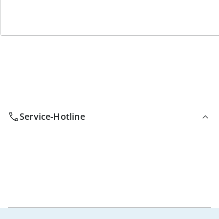
Wir sind für Sie da
Bestell-Hotline
Service-Hotline