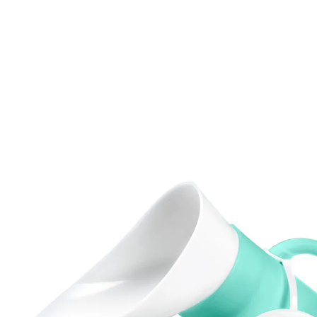
6,89 €
inkl. MwSt. und zzgl.
Versandkosten
Variante
mint
In den Warenkorb
Sofort lieferbar - in 2-3 Werktagen bei Ihnen
🤫
Diskrete Lieferung
Praktischer Helfer für Hygiene & Pflege!