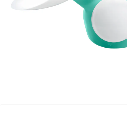
sicher verschließbar
leicht zu reinigen
inklusive Aufsatz für Frauen
für unterwegs, bei eingeschränkter
Mobilität oder nach einer OP
Füllmenge: 800 ml
Für die häusliche Pflege oder unterwegs, diese
Urinflasche kann diskret benutzt und danach mit dem
Deckel dicht verschlossen werden. Mit Extra-Aufsatz
auch für Frauen geeignet. Leicht zu reinigen mit
praktischem Griff und Skala.
Details
Hinweise & Hersteller