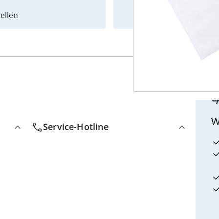
ellen
Newslet
4
w
Service-Hotline