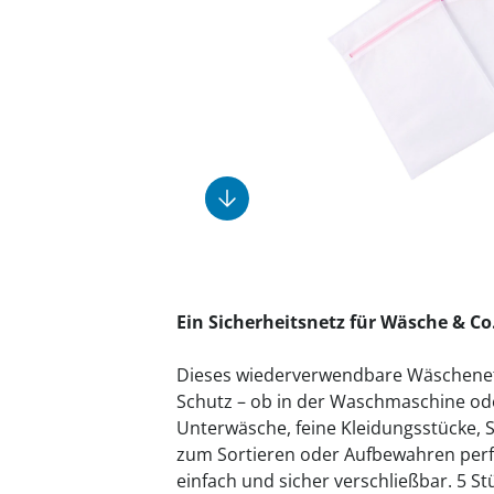
Fußpflegeprodukte
Geschenkideen
Elektromobile
Massage-Produkte
Herrenschuhe
Hausapotheke
Toilettenstühle
Ohrreiniger
Insektenabwehr
Ess- & Trinkhilfen
Sesselschoner
Mützen & Hüte
Kälte- & Wärmetherapie
Urinflaschen &
Nachttöpfe
Parfüm
Kleinmöbel
‎ Alle Anzeigen
‎ Alle Anzeigen
‎ Alle Anzeigen
‎ Alle Anzeigen
‎ Alle Anzeigen
Ein Sicherheitsnetz für Wäsche & Co.
Dieses wiederverwendbare Wäschenetz 
Schutz – ob in der Waschmaschine oder
Unterwäsche, feine Kleidungsstücke, S
zum Sortieren oder Aufbewahren perfe
einfach und sicher verschließbar. 5 S