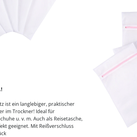
praktische
auf einer
Uringeruc
die Kranke
Parotitisp
Jetzt entde
Jetzt entde
Alltagshilf
Vibrationsp
neutralisie
Jetzt entde
Jetzt entde
Haushalt
jetzt entde
Jetzt entde
Jetzt entde
Sofort lieferbar - 
!
ist ein langlebiger, praktischer
 im Trockner! Ideal für
chuhe u. v. m. Auch als Reisetasche,
kt geeignet. Mit Reißverschluss
tück