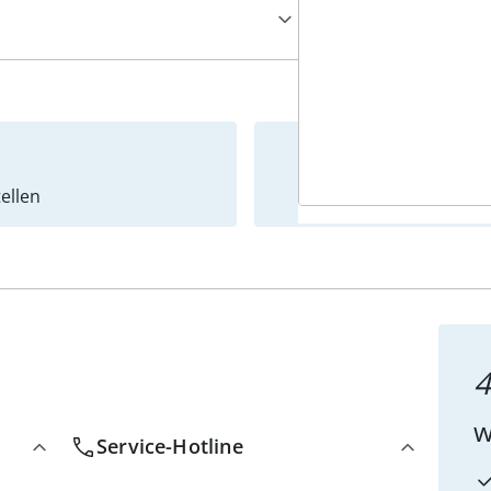
ellen
Newslet
4
w
Service-Hotline