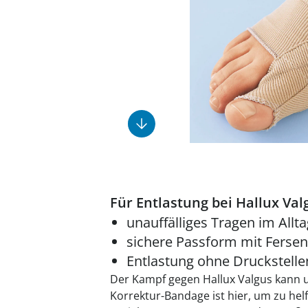
Fußpflegeprodukte
Geschenkideen
Elektromobile
Massage-Produkte
Herrenschuhe
Hausapotheke
Toilettenstühle
Ohrreiniger
Insektenabwehr
Ess- & Trinkhilfen
Sesselschoner
Mützen & Hüte
Kälte- & Wärmetherapie
Urinflaschen &
Nachttöpfe
Parfüm
Kleinmöbel
‎ Alle Anzeigen
‎ Alle Anzeigen
‎ Alle Anzeigen
‎ Alle Anzeigen
‎ Alle Anzeigen
Für Entlastung bei Hallux Val
unauffälliges Tragen im Allta
sichere Passform mit Ferse
Entlastung ohne Druckstelle
Der Kampf gegen Hallux Valgus kann 
Korrektur-Bandage ist hier, um zu hel