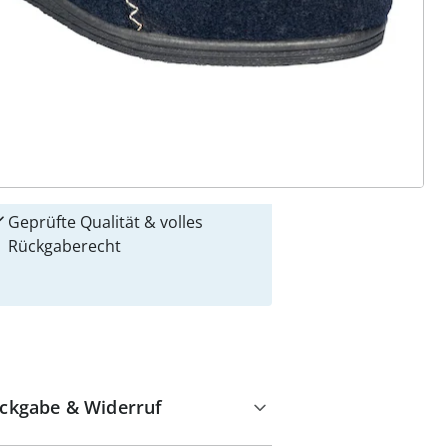
 Gründe für
alzvital
Versandkostenfrei ab 99 €
Kauf auf Rechnung
Gebührenfrei
Kostenloser Rückversand
Geprüfte Qualität & volles
Rückgaberecht
ckgabe & Widerruf