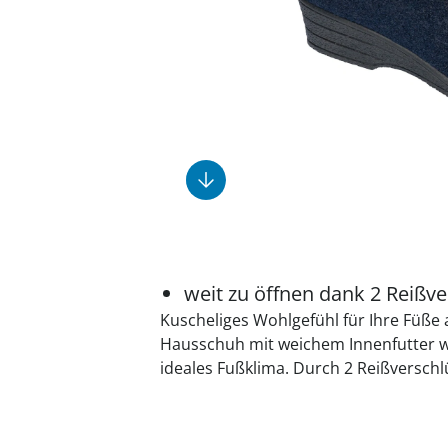
Fußpflegeprodukte
Geschenkideen
Elektromobile
Massage-Produkte
Herrenschuhe
Hausapotheke
Toilettenstühle
Ohrreiniger
Insektenabwehr
Ess- & Trinkhilfen
Sesselschoner
Mützen & Hüte
Kälte- & Wärmetherapie
Urinflaschen &
Nachttöpfe
Parfüm
Kleinmöbel
‎ Alle Anzeigen
‎ Alle Anzeigen
‎ Alle Anzeigen
‎ Alle Anzeigen
‎ Alle Anzeigen
weit zu öffnen dank 2 Reißv
Kuscheliges Wohlgefühl für Ihre Füße
Hausschuh mit weichem Innenfutter 
ideales Fußklima. Durch 2 Reißverschl