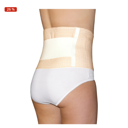
Fußpflegeprodukte
Hygieneprodukte
Kälte- & Wärmetherapie
Herrenbekleidung
Gartenaccessoires
26 %
Elektromobile
Nagel- &
Taschen
Hausapotheke
Toilettenstühle
Fußpflegeprodukte
Massage-Produkte
Herrenschuhe
Geschenkideen
Ess- & Trinkhilfen
Kälte- & Wärmetherapie
Urinflaschen &
Ohrreiniger
Sesselschoner
Mützen & Hüte
Insektenabwehr
Nachttöpfe
‎ Alle Anzeigen
‎ Alle Anzeigen
Parfüm
‎ Alle Anzeigen
Kleinmöbel
‎ Alle Anzeigen
‎ Alle Anzeigen