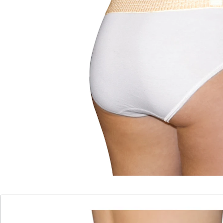
Rundum-Rückenunterstützung
bei Rückenschmerzen
mit zusätzlicher Stabilisierung
Gibt Halt und wärmt. Der wärmende Stützgurt schützt
die Nieren, stützt die Wirbelsäule und unterstützt bei
Muskelschwäche. Mit stufenlos einstellbarem
Haftverschluss. Mit 2-facher Stützkraft durch
zusätzlichen Gurt. Ideal bei stärkeren
Rückenschmerzen. Passend für einen Taillenumfang
von 75-150 cm.
Details
Hinweise & Hersteller